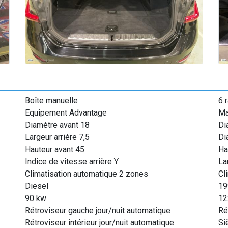
Boîte manuelle
6 
Equipement Advantage
Ma
Diamètre avant 18
Di
Largeur arrière 7,5
Di
Hauteur avant 45
Ha
Indice de vitesse arrière Y
La
Climatisation automatique 2 zones
Cl
Diesel
19
90 kw
12
Rétroviseur gauche jour/nuit automatique
Ré
Rétroviseur intérieur jour/nuit automatique
Si