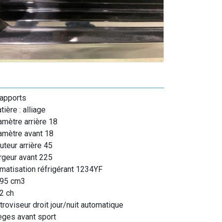
rapports
tière : alliage
amètre arrière 18
amètre avant 18
uteur arrière 45
rgeur avant 225
imatisation réfrigérant 1234YF
95 cm3
2 ch
troviseur droit jour/nuit automatique
èges avant sport