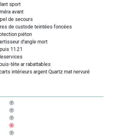
lant sport
méra avant
pel de secours
tres de custode teintées foncées
otection piéton
ertisseur d'angle mort
puis 11.21
leservices
puis-tête ar rabattables
carts intérieurs argent Quartz mat nervuré